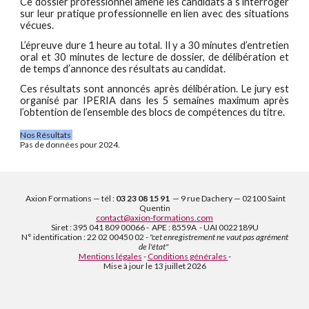
Ce dossier professionnel amène les candidats à s’interroger
sur leur pratique professionnelle en lien avec des situations
vécues.
L’épreuve dure 1 heure au total. Il y a 30 minutes d’entretien
oral et 30 minutes de lecture de dossier, de délibération et
de temps d’annonce des résultats au candidat.
Ces résultats sont annoncés après délibération. Le jury est
organisé par IPERIA dans les 5 semaines maximum après
l’obtention de l’ensemble des blocs de compétences du titre.
Nos Résultats
Pas de données pour 2024.
Axion Formations — tél :
03 23 08 15 91
— 9 rue Dachery — 02100 Saint
Quentin
contact@axion-formations.com
Siret : 395 041 809 00066 - APE : 8559A - UAI 0022189U
N° identification : 22 02 00450 02 -
"cet enregistrement ne vaut pas agrément
de l'état"
Mentions légales
-
Conditions générales
-
Mise à jour le 13 juillet 2026