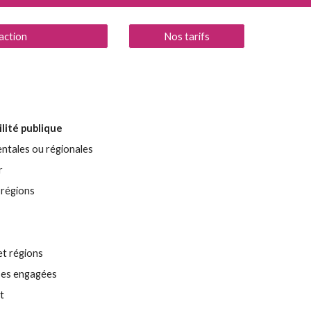
faction
Nos tarifs
lité publique
ntales ou régionales
r
 régions
t régions
nses engagées
t